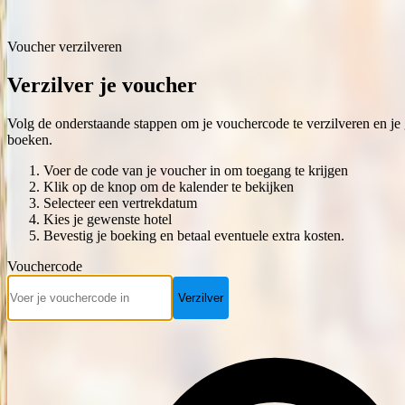
Voucher verzilveren
Verzilver je voucher
Volg de onderstaande stappen om je vouchercode te verzilveren en je 
boeken.
Voer de code van je voucher in om toegang te krijgen
Klik op de knop om de kalender te bekijken
Selecteer een vertrekdatum
Kies je gewenste hotel
Bevestig je boeking en betaal eventuele extra kosten.
Vouchercode
Verzilver